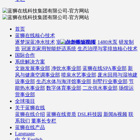
首页
蓝狮在线核心技术
逐梦深蓝净水技术
室内泳池恒温恒湿
1480水泵
研发制
造
冠派克家用智能舒适系统
生态治理与零排放核心技术
国际合作
系统解决方案
文旅发展事业部
净饮水事业部
蓝狮在线SPA事业部
新
风与健康空调事业部
喷泉水艺事业部
废水回用与湿地建
设事业部
生态水体与海洋馆事业部
别墅行业事业部
节
能热水事业部
数字体育事业部
二次供水事业部
场馆运
营事业部
全球项目
关于蓝狮在线
蓝狮在线介绍
蓝狮在线资质
DSL科技园
新闻&视频
联
系我们
董事长专栏
蓝狮在线产品
Language
中 文
English