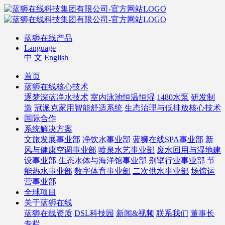
蓝狮在线产品
Language
中 文
English
首页
蓝狮在线核心技术
逐梦深蓝净水技术
室内泳池恒温恒湿
1480水泵
研发制
造
冠派克家用智能舒适系统
生态治理与低排放核心技术
国际合作
系统解决方案
文旅发展事业部
净饮水事业部
蓝狮在线SPA事业部
新
风与健康空调事业部
喷泉水艺事业部
废水回用与湿地建
设事业部
生态水体与海洋馆事业部
别墅行业事业部
节
能热水事业部
数字体育事业部
二次供水事业部
场馆运
营事业部
全球项目
关于蓝狮在线
蓝狮在线资质
DSL科技园
新闻&视频
联系我们
董事长
专栏