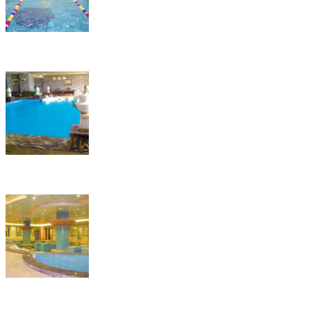
厦门希尔福健康水会
江西宜春明月山维景国际温泉酒店
广成山庄