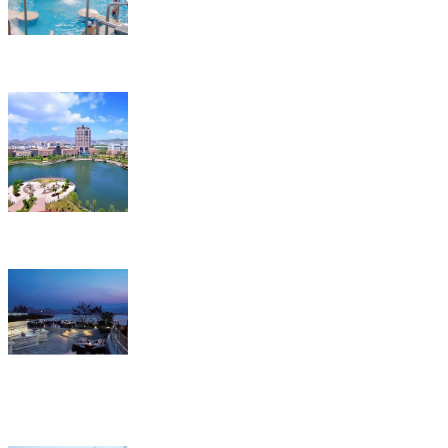
厦门棕榈泉
维特奥养老度假中心
杭州凯悦酒店泳池项目