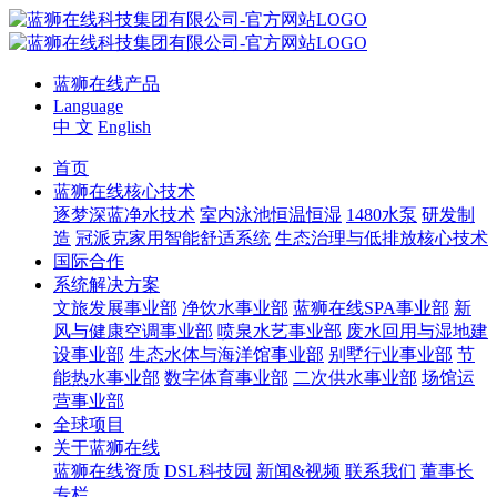
蓝狮在线产品
Language
中 文
English
首页
蓝狮在线核心技术
逐梦深蓝净水技术
室内泳池恒温恒湿
1480水泵
研发制
造
冠派克家用智能舒适系统
生态治理与低排放核心技术
国际合作
系统解决方案
文旅发展事业部
净饮水事业部
蓝狮在线SPA事业部
新
风与健康空调事业部
喷泉水艺事业部
废水回用与湿地建
设事业部
生态水体与海洋馆事业部
别墅行业事业部
节
能热水事业部
数字体育事业部
二次供水事业部
场馆运
营事业部
全球项目
关于蓝狮在线
蓝狮在线资质
DSL科技园
新闻&视频
联系我们
董事长
专栏