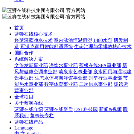
首页
蓝狮在线核心技术
逐梦深蓝净水技术
室内泳池恒温恒湿
1480水泵
研发制
造
冠派克家用智能舒适系统
生态治理与零排放核心技术
国际合作
系统解决方案
文旅发展事业部
净饮水事业部
蓝狮在线SPA事业部
新
风与健康空调事业部
喷泉水艺事业部
废水回用与湿地建
设事业部
生态水体与海洋馆事业部
别墅行业事业部
节
能热水事业部
数字体育事业部
二次供水事业部
场馆运
营事业部
全球项目
关于蓝狮在线
蓝狮在线介绍
蓝狮在线资质
DSL科技园
新闻&视频
联
系我们
董事长专栏
蓝狮在线产品
Language
中 文
English