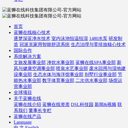
首页
蓝狮在线核心技术
逐梦深蓝净水技术
室内泳池恒温恒湿
1480水泵
研发制
造
冠派克家用智能舒适系统
生态治理与零排放核心技术
国际合作
系统解决方案
文旅发展事业部
净饮水事业部
蓝狮在线SPA事业部
新
风与健康空调事业部
喷泉水艺事业部
废水回用与湿地建
设事业部
生态水体与海洋馆事业部
别墅行业事业部
节
能热水事业部
数字体育事业部
二次供水事业部
场馆运
营事业部
全球项目
关于蓝狮在线
蓝狮在线介绍
蓝狮在线资质
DSL科技园
新闻&视频
联
系我们
董事长专栏
蓝狮在线产品
Language
中 文
English