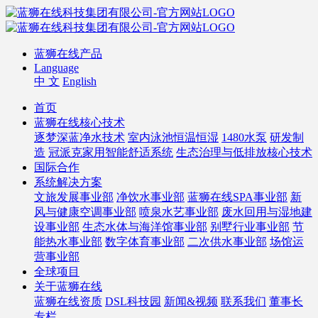
蓝狮在线产品
Language
中 文
English
首页
蓝狮在线核心技术
逐梦深蓝净水技术
室内泳池恒温恒湿
1480水泵
研发制
造
冠派克家用智能舒适系统
生态治理与低排放核心技术
国际合作
系统解决方案
文旅发展事业部
净饮水事业部
蓝狮在线SPA事业部
新
风与健康空调事业部
喷泉水艺事业部
废水回用与湿地建
设事业部
生态水体与海洋馆事业部
别墅行业事业部
节
能热水事业部
数字体育事业部
二次供水事业部
场馆运
营事业部
全球项目
关于蓝狮在线
蓝狮在线资质
DSL科技园
新闻&视频
联系我们
董事长
专栏