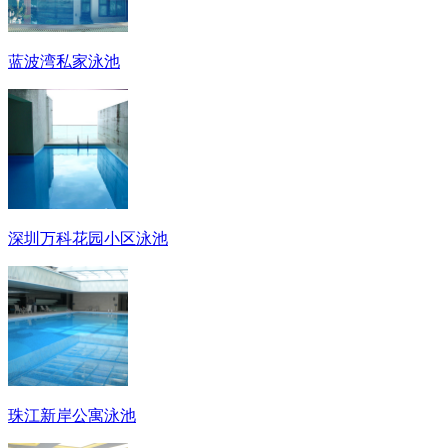
蓝波湾私家泳池
深圳万科花园小区泳池
珠江新岸公寓泳池