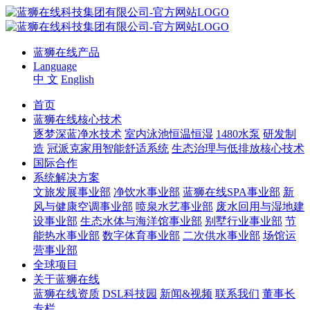
蓝狮在线产品
Language
中 文
English
首页
蓝狮在线核心技术
逐梦深蓝净水技术
室内泳池恒温恒湿
1480水泵
研发制
造
冠派克家用智能舒适系统
生态治理与低排放核心技术
国际合作
系统解决方案
文旅发展事业部
净饮水事业部
蓝狮在线SPA事业部
新
风与健康空调事业部
喷泉水艺事业部
废水回用与湿地建
设事业部
生态水体与海洋馆事业部
别墅行业事业部
节
能热水事业部
数字体育事业部
二次供水事业部
场馆运
营事业部
全球项目
关于蓝狮在线
蓝狮在线资质
DSL科技园
新闻&视频
联系我们
董事长
专栏