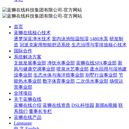
首页
蓝狮在线核心技术
逐梦深蓝净水技术
室内泳池恒温恒湿
1480水泵
研发制
造
冠派克家用智能舒适系统
生态治理与零排放核心技术
国际合作
系统解决方案
文旅发展事业部
净饮水事业部
蓝狮在线SPA事业部
新
风与健康空调事业部
喷泉水艺事业部
废水回用与湿地建
设事业部
生态水体与海洋馆事业部
别墅行业事业部
节
能热水事业部
数字体育事业部
二次供水事业部
场馆运
营事业部
全球项目
关于蓝狮在线
蓝狮在线介绍
蓝狮在线资质
DSL科技园
新闻&视频
联
系我们
董事长专栏
蓝狮在线产品
Language
中 文
English