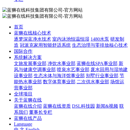
首页
蓝狮在线核心技术
逐梦深蓝净水技术
室内泳池恒温恒湿
1480水泵
研发制
造
冠派克家用智能舒适系统
生态治理与零排放核心技术
国际合作
系统解决方案
文旅发展事业部
净饮水事业部
蓝狮在线SPA事业部
新
风与健康空调事业部
喷泉水艺事业部
废水回用与湿地建
设事业部
生态水体与海洋馆事业部
别墅行业事业部
节
能热水事业部
数字体育事业部
二次供水事业部
场馆运
营事业部
全球项目
关于蓝狮在线
蓝狮在线介绍
蓝狮在线资质
DSL科技园
新闻&视频
联
系我们
董事长专栏
蓝狮在线产品
Language
中 文
English