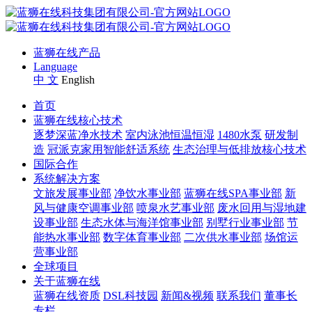
蓝狮在线产品
Language
中 文
English
首页
蓝狮在线核心技术
逐梦深蓝净水技术
室内泳池恒温恒湿
1480水泵
研发制
造
冠派克家用智能舒适系统
生态治理与低排放核心技术
国际合作
系统解决方案
文旅发展事业部
净饮水事业部
蓝狮在线SPA事业部
新
风与健康空调事业部
喷泉水艺事业部
废水回用与湿地建
设事业部
生态水体与海洋馆事业部
别墅行业事业部
节
能热水事业部
数字体育事业部
二次供水事业部
场馆运
营事业部
全球项目
关于蓝狮在线
蓝狮在线资质
DSL科技园
新闻&视频
联系我们
董事长
专栏