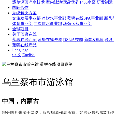
逐梦深蓝净水技术
室内泳池恒温恒湿
1480水泵
研发制造
国际合作
系统解决方案
文旅发展事业部
净饮水事业部
蓝狮在线SPA事业部
新风
体育事业部
二次供水事业部
场馆运营事业部
全球项目
关于蓝狮在线
蓝狮在线介绍
蓝狮在线资质
DSL科技园
新闻&视频
联系
蓝狮在线产品
Language
中 文
English
乌兰察布市游泳馆
中国，内蒙古
部分图片来源于网络，版权归原作者所有。如涉及侵权或对版