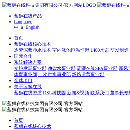
蓝狮在线产品
Language
中 文
English
首页
蓝狮在线核心技术
逐梦深蓝净水技术
室内泳池恒温恒湿
1480水泵
研发制造
国际合作
系统解决方案
文旅发展事业部
净饮水事业部
蓝狮在线SPA事业部
新风
体育事业部
二次供水事业部
场馆运营事业部
全球项目
关于蓝狮在线
蓝狮在线资质
DSL科技园
新闻&视频
联系我们
董事长专
首页
蓝狮在线核心技术