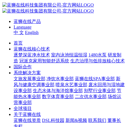
蓝狮在线产品
Language
中 文
English
首页
蓝狮在线核心技术
逐梦深蓝净水技术
室内泳池恒温恒湿
1480水泵
研发制
造
冠派克家用智能舒适系统
生态治理与低排放核心技术
国际合作
系统解决方案
文旅发展事业部
净饮水事业部
蓝狮在线SPA事业部
新
风与健康空调事业部
喷泉水艺事业部
废水回用与湿地建
设事业部
生态水体与海洋馆事业部
别墅行业事业部
节
能热水事业部
数字体育事业部
二次供水事业部
场馆运
营事业部
全球项目
关于蓝狮在线
蓝狮在线资质
DSL科技园
新闻&视频
联系我们
董事长
专栏