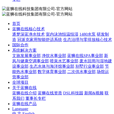
首页
蓝狮在线核心技术
逐梦深蓝净水技术
室内泳池恒温恒湿
1480水泵
研发制
造
冠派克家用智能舒适系统
生态治理与零排放核心技术
国际合作
系统解决方案
文旅发展事业部
净饮水事业部
蓝狮在线SPA事业部
新
风与健康空调事业部
喷泉水艺事业部
废水回用与湿地建
设事业部
生态水体与海洋馆事业部
别墅行业事业部
节
能热水事业部
数字体育事业部
二次供水事业部
场馆运
营事业部
全球项目
关于蓝狮在线
蓝狮在线介绍
蓝狮在线资质
DSL科技园
新闻&视频
联
系我们
董事长专栏
蓝狮在线产品
Language
中 文
English