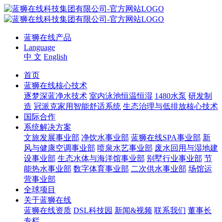
蓝狮在线产品
Language
中 文
English
首页
蓝狮在线核心技术
逐梦深蓝净水技术
室内泳池恒温恒湿
1480水泵
研发制
造
冠派克家用智能舒适系统
生态治理与低排放核心技术
国际合作
系统解决方案
文旅发展事业部
净饮水事业部
蓝狮在线SPA事业部
新
风与健康空调事业部
喷泉水艺事业部
废水回用与湿地建
设事业部
生态水体与海洋馆事业部
别墅行业事业部
节
能热水事业部
数字体育事业部
二次供水事业部
场馆运
营事业部
全球项目
关于蓝狮在线
蓝狮在线资质
DSL科技园
新闻&视频
联系我们
董事长
专栏