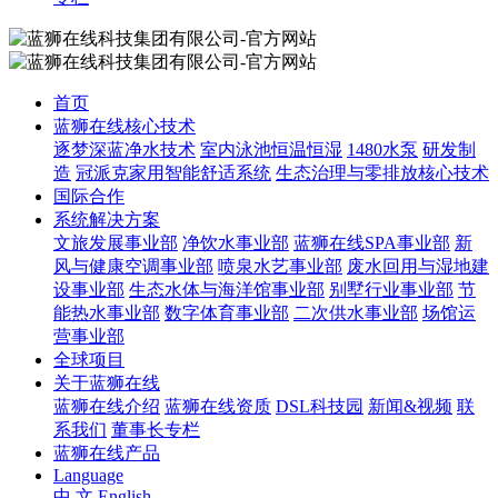
首页
蓝狮在线核心技术
逐梦深蓝净水技术
室内泳池恒温恒湿
1480水泵
研发制
造
冠派克家用智能舒适系统
生态治理与零排放核心技术
国际合作
系统解决方案
文旅发展事业部
净饮水事业部
蓝狮在线SPA事业部
新
风与健康空调事业部
喷泉水艺事业部
废水回用与湿地建
设事业部
生态水体与海洋馆事业部
别墅行业事业部
节
能热水事业部
数字体育事业部
二次供水事业部
场馆运
营事业部
全球项目
关于蓝狮在线
蓝狮在线介绍
蓝狮在线资质
DSL科技园
新闻&视频
联
系我们
董事长专栏
蓝狮在线产品
Language
中 文
English