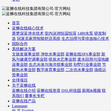
首页
蓝狮在线核心技术
逐梦深蓝净水技术
室内泳池恒温恒湿
1480水泵
研发制
造
冠派克家用智能舒适系统
生态治理与零排放核心技术
国际合作
系统解决方案
文旅发展事业部
净饮水事业部
蓝狮在线SPA事业部
新
风与健康空调事业部
喷泉水艺事业部
废水回用与湿地建
设事业部
生态水体与海洋馆事业部
别墅行业事业部
节
能热水事业部
数字体育事业部
二次供水事业部
场馆运
营事业部
全球项目
关于蓝狮在线
蓝狮在线介绍
蓝狮在线资质
DSL科技园
新闻&视频
联
系我们
董事长专栏
蓝狮在线产品
Language
中 文
English