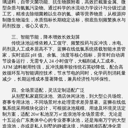
璃滤料，自带灭菌功能、抗生物膜附着，高效拦截重金属、微
型杂质与氨氮污染物。通过科学的水流动力学设计与分级过滤
工艺，精准去除细菌赖以生存的氮、磷等营养物质，从根源抑
制微生物滋生，水质指标长期稳定达标，彻底告别频繁换水与
药剂投放，省心又省力。
三、智能节能，降本增效长效划算
传统泳池运维依赖人工值守、频繁投药与反冲洗，水电、
药剂及人工成本居高不下。蓝狮在线低氯系统搭载智能水质管
家，实时追踪 pH 值、余氯、浊度等核心指标，异常时自动调
节设备运行，无需专人 24 小时值守，大幅削减人工成本。
AFM 滤料耐用性强，反冲洗频率较传统石英砂降低，配合高
效循环泵与智能调控技术，节水节电的同时，化学药剂消耗量
减少 ，长期运维成本显著降低，兼具经济性与环保性。
四、全场景适配，灵活定制适配广泛
从别墅私家庭院泳池、酒店休闲泳池，到大型公共场馆、
赛事专用泳池，不同场景对水处理需求差异显著。蓝狮在线低
氯系统采用模块化设计，可根据泳池规模、用途及环境灵活定
制方案，适配 20㎡私池至万㎡造浪池等全场景需求。无论是
十五运会广东奥体中心的专业赛事泳池，还是海南万宁的大型
造浪池，亦或是私人别墅的静谧泳境，均能精准匹配净化需