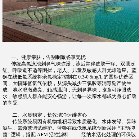
一、健康亲肤，告别刺激畅享无忧
传统高氯泳池刺鼻气味弥漫，泳后常伴皮肤干痒、双眼泛
红、呼吸道不适等困扰，老人、儿童及敏感人群尤难适应。蓝
狮在线低氯系统将余氯稳定控制在 0.3-0.5mg/L 的国标优选区
间，大幅降低氯气依赖，从源头减少三氯胺等消毒副产物生
成。池水澄澈透亮、触感温润，无刺鼻异味，孩童可睁眼戏
水，敏感肌人群亦能安心畅游，让每一次亲水都成为身心舒缓
的享受。
二、水质稳定，长效洁净运维省心
传统系统易因有机物堆积导致水质恶化、水体发绿、异味
滋生，需频繁调试维护。蓝狮在线低氯系统创新采用 “主动抑
菌” 逻辑，搭配 AFM 活性滤料 —— 经纳米活化处理的环保玻