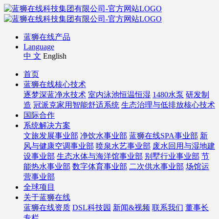
蓝狮在线产品
Language
中 文
English
首页
蓝狮在线核心技术
逐梦深蓝净水技术
室内泳池恒温恒湿
1480水泵
研发制
造
冠派克家用智能舒适系统
生态治理与低排放核心技术
国际合作
系统解决方案
文旅发展事业部
净饮水事业部
蓝狮在线SPA事业部
新
风与健康空调事业部
喷泉水艺事业部
废水回用与湿地建
设事业部
生态水体与海洋馆事业部
别墅行业事业部
节
能热水事业部
数字体育事业部
二次供水事业部
场馆运
营事业部
全球项目
关于蓝狮在线
蓝狮在线资质
DSL科技园
新闻&视频
联系我们
董事长
专栏