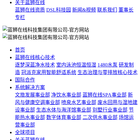
关于蓝狮在线
蓝狮在线资质
DSL科技园
新闻&视频
联系我们
董事长
专栏
首页
蓝狮在线核心技术
逐梦深蓝净水技术
室内泳池恒温恒湿
1480水泵
研发制
造
冠派克家用智能舒适系统
生态治理与零排放核心技术
国际合作
系统解决方案
文旅发展事业部
净饮水事业部
蓝狮在线SPA事业部
新
风与健康空调事业部
喷泉水艺事业部
废水回用与湿地建
设事业部
生态水体与海洋馆事业部
别墅行业事业部
节
能热水事业部
数字体育事业部
二次供水事业部
场馆运
营事业部
全球项目
关于蓝狮在线