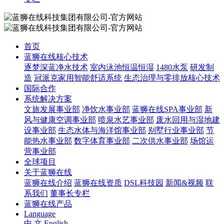
首页
蓝狮在线核心技术
逐梦深蓝净水技术
室内泳池恒温恒湿
1480水泵
研发制
造
冠派克家用智能舒适系统
生态治理与零排放核心技术
国际合作
系统解决方案
文旅发展事业部
净饮水事业部
蓝狮在线SPA事业部
新
风与健康空调事业部
喷泉水艺事业部
废水回用与湿地建
设事业部
生态水体与海洋馆事业部
别墅行业事业部
节
能热水事业部
数字体育事业部
二次供水事业部
场馆运
营事业部
全球项目
关于蓝狮在线
蓝狮在线介绍
蓝狮在线资质
DSL科技园
新闻&视频
联
系我们
董事长专栏
蓝狮在线产品
Language
中 文
English