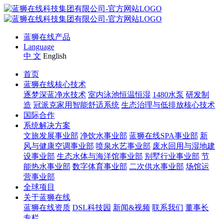
蓝狮在线产品
Language
中 文
English
首页
蓝狮在线核心技术
逐梦深蓝净水技术
室内泳池恒温恒湿
1480水泵
研发制
造
冠派克家用智能舒适系统
生态治理与低排放核心技术
国际合作
系统解决方案
文旅发展事业部
净饮水事业部
蓝狮在线SPA事业部
新
风与健康空调事业部
喷泉水艺事业部
废水回用与湿地建
设事业部
生态水体与海洋馆事业部
别墅行业事业部
节
能热水事业部
数字体育事业部
二次供水事业部
场馆运
营事业部
全球项目
关于蓝狮在线
蓝狮在线资质
DSL科技园
新闻&视频
联系我们
董事长
专栏