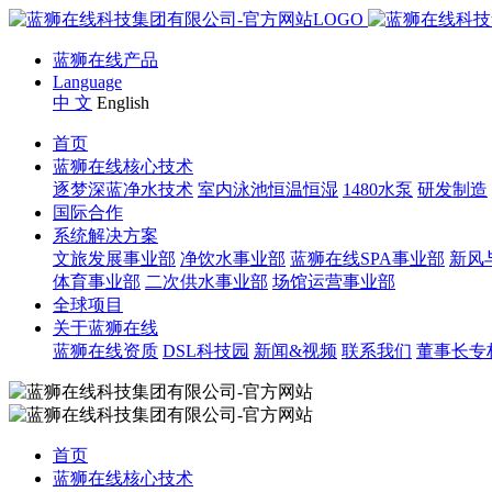
蓝狮在线产品
Language
中 文
English
首页
蓝狮在线核心技术
逐梦深蓝净水技术
室内泳池恒温恒湿
1480水泵
研发制造
国际合作
系统解决方案
文旅发展事业部
净饮水事业部
蓝狮在线SPA事业部
新风
体育事业部
二次供水事业部
场馆运营事业部
全球项目
关于蓝狮在线
蓝狮在线资质
DSL科技园
新闻&视频
联系我们
董事长专
首页
蓝狮在线核心技术