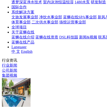
逐梦深蓝净水技术
室内泳池恒温恒湿
1480水泵
研发制造
国际合作
系统解决方案
文旅发展事业部
净饮水事业部
蓝狮在线SPA事业部
新风
体育事业部
二次供水事业部
场馆运营事业部
全球项目
关于蓝狮在线
蓝狮在线介绍
蓝狮在线资质
DSL科技园
新闻&视频
联系
蓝狮在线产品
Language
中 文
English
行业资讯
行业新闻
公司新闻
集团视频