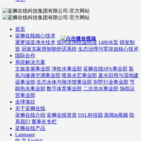
首页
蓝狮在线核心技术
逐梦深蓝净水技术
室内泳池恒温恒湿
1480水泵
研发制
造
冠派克家用智能舒适系统
生态治理与零排放核心技术
国际合作
系统解决方案
文旅发展事业部
净饮水事业部
蓝狮在线SPA事业部
新
风与健康空调事业部
喷泉水艺事业部
废水回用与湿地建
设事业部
生态水体与海洋馆事业部
别墅行业事业部
节
能热水事业部
数字体育事业部
二次供水事业部
场馆运
营事业部
全球项目
关于蓝狮在线
蓝狮在线介绍
蓝狮在线资质
DSL科技园
新闻&视频
联
系我们
董事长专栏
蓝狮在线产品
Language
中 文
English