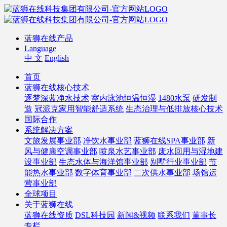
蓝狮在线产品
Language
中 文
English
首页
蓝狮在线核心技术
逐梦深蓝净水技术
室内泳池恒温恒湿
1480水泵
研发制
造
冠派克家用智能舒适系统
生态治理与低排放核心技术
国际合作
系统解决方案
文旅发展事业部
净饮水事业部
蓝狮在线SPA事业部
新
风与健康空调事业部
喷泉水艺事业部
废水回用与湿地建
设事业部
生态水体与海洋馆事业部
别墅行业事业部
节
能热水事业部
数字体育事业部
二次供水事业部
场馆运
营事业部
全球项目
关于蓝狮在线
蓝狮在线资质
DSL科技园
新闻&视频
联系我们
董事长
专栏