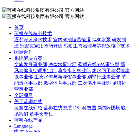
首页
蓝狮在线核心技术
逐梦深蓝净水技术
室内泳池恒温恒湿
1480水泵
研发制
造
冠派克家用智能舒适系统
生态治理与零排放核心技术
国际合作
系统解决方案
文旅发展事业部
净饮水事业部
蓝狮在线SPA事业部
新
风与健康空调事业部
喷泉水艺事业部
废水回用与湿地建
设事业部
生态水体与海洋馆事业部
别墅行业事业部
节
能热水事业部
数字体育事业部
二次供水事业部
场馆运
营事业部
全球项目
关于蓝狮在线
蓝狮在线介绍
蓝狮在线资质
DSL科技园
新闻&视频
联
系我们
董事长专栏
蓝狮在线产品
Language
中 文
English