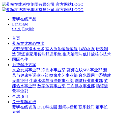
蓝狮在线产品
Language
中 文
English
首页
蓝狮在线核心技术
逐梦深蓝净水技术
室内泳池恒温恒湿
1480水泵
研发制
造
冠派克家用智能舒适系统
生态治理与低排放核心技术
国际合作
系统解决方案
文旅发展事业部
净饮水事业部
蓝狮在线SPA事业部
新
风与健康空调事业部
喷泉水艺事业部
废水回用与湿地建
设事业部
生态水体与海洋馆事业部
别墅行业事业部
节
能热水事业部
数字体育事业部
二次供水事业部
场馆运
营事业部
全球项目
关于蓝狮在线
蓝狮在线资质
DSL科技园
新闻&视频
联系我们
董事长
专栏