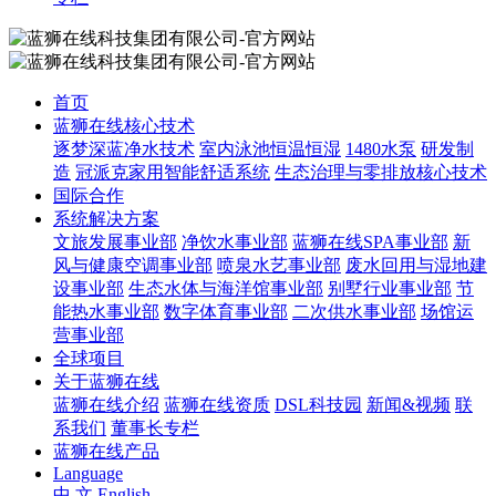
首页
蓝狮在线核心技术
逐梦深蓝净水技术
室内泳池恒温恒湿
1480水泵
研发制
造
冠派克家用智能舒适系统
生态治理与零排放核心技术
国际合作
系统解决方案
文旅发展事业部
净饮水事业部
蓝狮在线SPA事业部
新
风与健康空调事业部
喷泉水艺事业部
废水回用与湿地建
设事业部
生态水体与海洋馆事业部
别墅行业事业部
节
能热水事业部
数字体育事业部
二次供水事业部
场馆运
营事业部
全球项目
关于蓝狮在线
蓝狮在线介绍
蓝狮在线资质
DSL科技园
新闻&视频
联
系我们
董事长专栏
蓝狮在线产品
Language
中 文
English