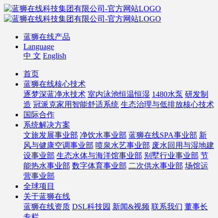
蓝狮在线产品
Language
中 文
English
首页
蓝狮在线核心技术
逐梦深蓝净水技术
室内泳池恒温恒湿
1480水泵
研发制
造
冠派克家用智能舒适系统
生态治理与低排放核心技术
国际合作
系统解决方案
文旅发展事业部
净饮水事业部
蓝狮在线SPA事业部
新
风与健康空调事业部
喷泉水艺事业部
废水回用与湿地建
设事业部
生态水体与海洋馆事业部
别墅行业事业部
节
能热水事业部
数字体育事业部
二次供水事业部
场馆运
营事业部
全球项目
关于蓝狮在线
蓝狮在线资质
DSL科技园
新闻&视频
联系我们
董事长
专栏