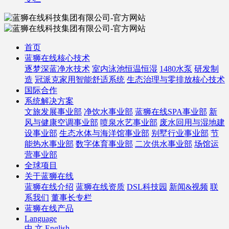
首页
蓝狮在线核心技术
逐梦深蓝净水技术
室内泳池恒温恒湿
1480水泵
研发制
造
冠派克家用智能舒适系统
生态治理与零排放核心技术
国际合作
系统解决方案
文旅发展事业部
净饮水事业部
蓝狮在线SPA事业部
新
风与健康空调事业部
喷泉水艺事业部
废水回用与湿地建
设事业部
生态水体与海洋馆事业部
别墅行业事业部
节
能热水事业部
数字体育事业部
二次供水事业部
场馆运
营事业部
全球项目
关于蓝狮在线
蓝狮在线介绍
蓝狮在线资质
DSL科技园
新闻&视频
联
系我们
董事长专栏
蓝狮在线产品
Language
中 文
English