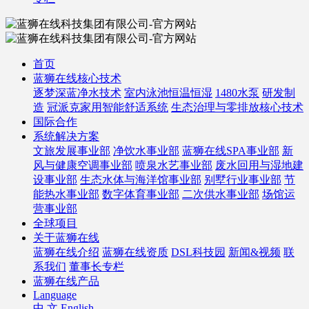
首页
蓝狮在线核心技术
逐梦深蓝净水技术
室内泳池恒温恒湿
1480水泵
研发制
造
冠派克家用智能舒适系统
生态治理与零排放核心技术
国际合作
系统解决方案
文旅发展事业部
净饮水事业部
蓝狮在线SPA事业部
新
风与健康空调事业部
喷泉水艺事业部
废水回用与湿地建
设事业部
生态水体与海洋馆事业部
别墅行业事业部
节
能热水事业部
数字体育事业部
二次供水事业部
场馆运
营事业部
全球项目
关于蓝狮在线
蓝狮在线介绍
蓝狮在线资质
DSL科技园
新闻&视频
联
系我们
董事长专栏
蓝狮在线产品
Language
中 文
English