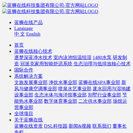
蓝狮在线产品
Language
中 文
English
首页
蓝狮在线核心技术
逐梦深蓝净水技术
室内泳池恒温恒湿
1480水泵
研发制
造
冠派克家用智能舒适系统
生态治理与低排放核心技术
国际合作
系统解决方案
文旅发展事业部
净饮水事业部
蓝狮在线SPA事业部
新
风与健康空调事业部
喷泉水艺事业部
废水回用与湿地建
设事业部
生态水体与海洋馆事业部
别墅行业事业部
节
能热水事业部
数字体育事业部
二次供水事业部
场馆运
营事业部
全球项目
关于蓝狮在线
蓝狮在线资质
DSL科技园
新闻&视频
联系我们
董事长
专栏